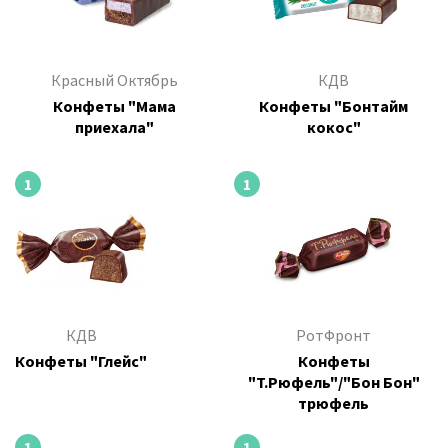
Красный Октябрь
КДВ
Конфеты "Мама
Конфеты "Бонтайм
приехала"
кокос"
1
1
КДВ
РотФронт
Конфеты "Глейс"
Конфеты
"Т.Рюфель"/"Бон Бон"
трюфель
1
1