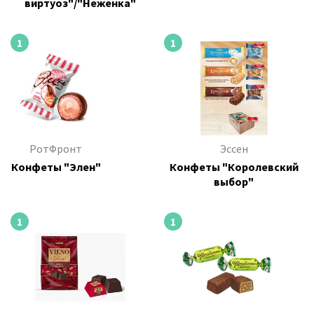
виртуоз"/"Неженка"
1
1
РотФронт
Эссен
Конфеты "Элен"
Конфеты "Королевский
выбор"
1
1