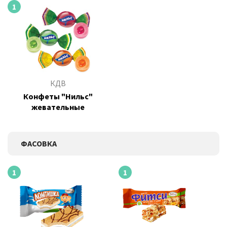
1
КДВ
Конфеты "Нильс"
жевательные
ФАСОВКА
1
1