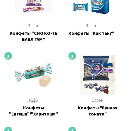
Эссен
Эссен
Конфеты "CHO KO-TE
Конфеты "Как так?"
БАБЛ ГАМ"
1
1
КДВ
Эссен
Конфеты
Конфеты "Лунная
"Евгеша"/"Харитоша"
соната"
1
1