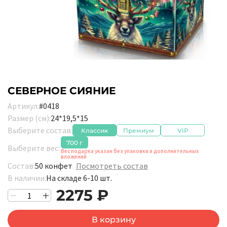
СЕВЕРНОЕ СИЯНИЕ
Артикул:
#0418
Размер (см):
24*19,5*15
Выберите состав:
Классик
Премиум
VIP
700 г
Выберите вес:
Вес подарка указан без упаковки и дополнительных
вложений
Состав:
50 конфет
Посмотреть состав
В наличии:
На складе 6-10 шт.
2275 ₽
В корзину