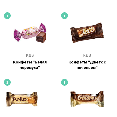
1
1
КДВ
КДВ
Конфеты "Белая
Конфеты "Джетс с
черемуха"
печеньем"
1
1