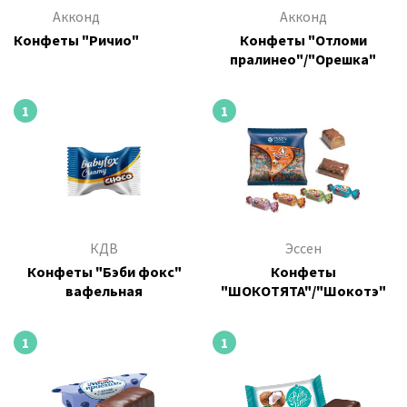
Акконд
Акконд
Конфеты "Ричио"
Конфеты "Отломи
пралинео"/"Орешка"
1
1
КДВ
Эссен
Конфеты "Бэби фокс"
Конфеты
вафельная
"ШОКОТЯТА"/"Шокотэ"
1
1