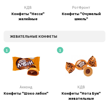
КДВ
РотФронт
Конфеты "Несси"
Конфеты "Очумелый
желейные
шмель"
ЖЕВАТЕЛЬНЫЕ КОНФЕТЫ
1
1
Акконд
КДВ
Конфеты "Шоко лябон"
Конфеты "Нота Бум"
жевательные