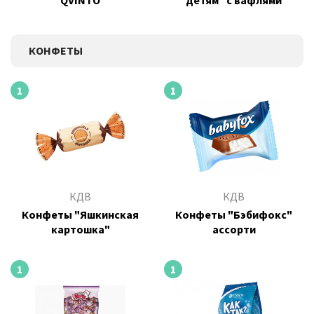
"QVINTO"
детям" с вафлями
КОНФЕТЫ
1
1
КДВ
КДВ
Конфеты "Яшкинская
Конфеты "Бэбифокс"
картошка"
ассорти
1
1