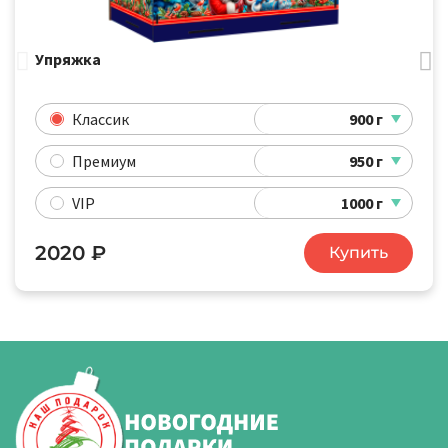
Упряжка
900 г
Классик
950 г
Премиум
1000 г
VIP
2020
₽
Купить