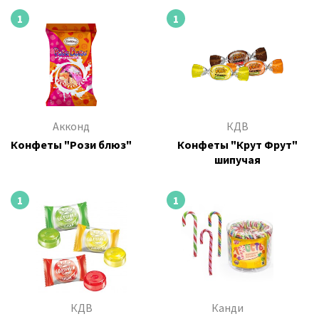
1
1
Акконд
КДВ
Конфеты "Рози блюз"
Конфеты "Крут Фрут"
шипучая
1
1
КДВ
Канди