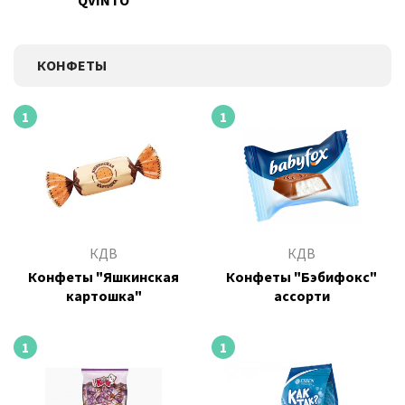
"QVINTO"
КОНФЕТЫ
1
1
КДВ
КДВ
Конфеты "Яшкинская
Конфеты "Бэбифокс"
картошка"
ассорти
1
1