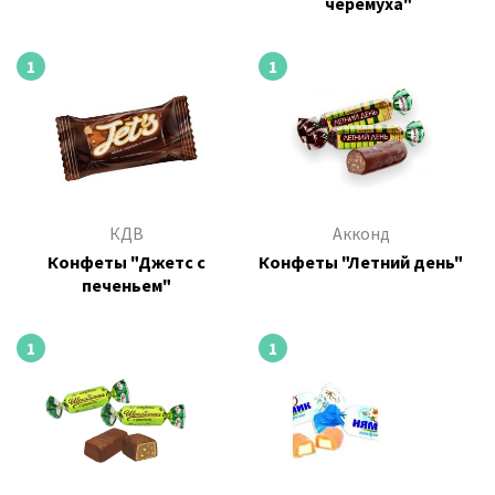
черемуха"
1
1
КДВ
Акконд
Конфеты "Джетс с
Конфеты "Летний день"
печеньем"
1
1