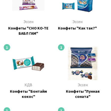
Эссен
Эссен
Конфеты "CHO KO-TE
Конфеты "Как так?"
БАБЛ ГАМ"
1
1
КДВ
Эссен
Конфеты "Бонтайм
Конфеты "Лунная
кокос"
соната"
1
1