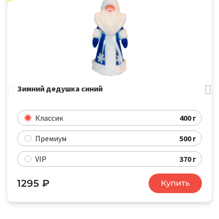
Зимний дедушка синий
400 г
Классик
500 г
Премиум
370 г
VIP
1295
₽
Купить