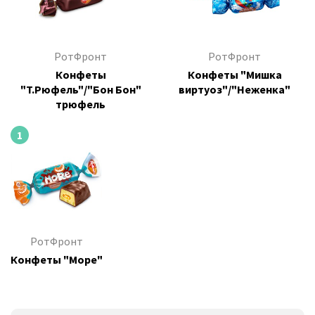
РотФронт
РотФронт
Конфеты
Конфеты "Мишка
"Т.Рюфель"/"Бон Бон"
виртуоз"/"Неженка"
трюфель
1
РотФронт
Конфеты "Море"