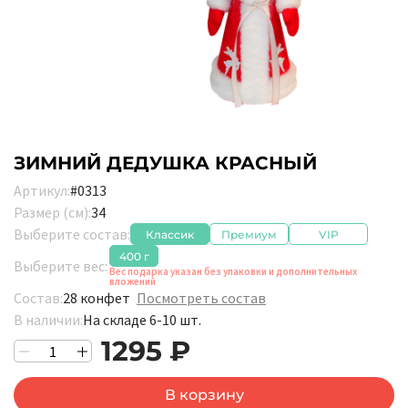
ЗИМНИЙ ДЕДУШКА КРАСНЫЙ
Артикул:
#0313
Размер (см):
34
Выберите состав:
Классик
Премиум
VIP
400 г
Выберите вес:
Вес подарка указан без упаковки и дополнительных
вложений
Состав:
28 конфет
Посмотреть состав
В наличии:
На складе 6-10 шт.
1295 ₽
В корзину